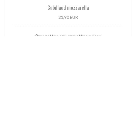
Cabillaud mozzarella
21,90 EUR
Croquettes aux crevettes grises
20,50 EUR
Papillote de poisson aux légumes
22,90 EUR
Brochette de scampis
20,90 EUR
Brochette mixte de la mer
Cabillaud, saumon, saint-jacques, scampis