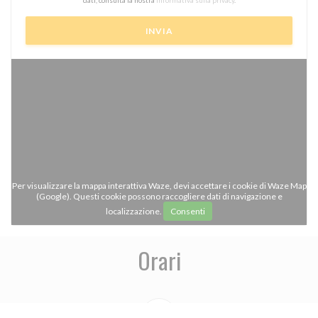
dati, consulta la nostra
informativa sulla privacy
.
Per visualizzare la mappa interattiva Waze, devi accettare i cookie di Waze Map
(Google). Questi cookie possono raccogliere dati di navigazione e
localizzazione.
Consenti
Orari
access_time