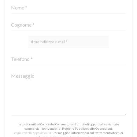
In conformità al Codice del Consumo, hai il diritto di opporti alle chiamate
commerciali iscrivendoti al Registro Pubblico delle Opposizioni:
registrodelleopposizioni.it
. Per maggiori informazioni sul trattamento dei tuoi